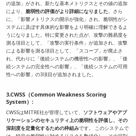
の追加」がされ、新たな基本メトリクスとその値の追加
により、
脆弱性の評価がより詳細になりました
。さら
に、「影響メトリクスの開示が強化」され、脆弱性がシ
ステムに及ぼす具体的な影響をより明確に理解できるよ
うになりました。特に変更された点が、攻撃の難易度を
測る項目として、「攻撃の実行条件」が追加され、攻撃
による影響を測る項目として、「スコープ」が廃止さ
れ、代わりに「後続システムの機密性への影響」、「後
続システムの完全性への影響」、「後続システムの可用
性への影響」の3項目が追加されました。
3.CWSS（Common Weakness Scoring
System）:
CWSSはMITRE社が管理していて、
ソフトウェアやアプ
リケーションのセキュリティ上の脆弱性を評価し、その
深刻度を定量化するための枠組み
です。 このシステムで
は、特定の脆弱性に対するリスクを数値化し、その深刻